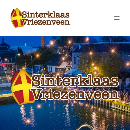
HOME
INTOCHT 2025
FILMPJES
HUIS VAN SINTERKLAAS
SINTERKLAASKRANT
LIEDJES EN DANSEN
ORGANISATIE