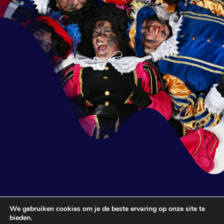
We gebruiken cookies om je de beste ervaring op onze site te
bieden.
© 2021 Sinterklaas Vriezenveen. All rights reserved | Website by:
Cas