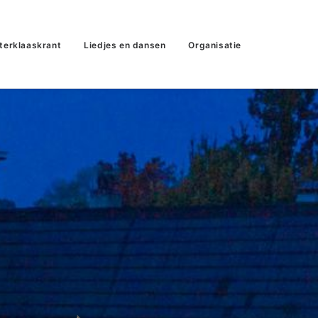
terklaaskrant
Liedjes en dansen
Organisatie