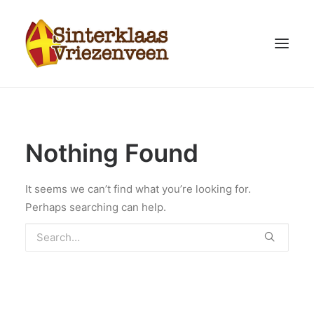
HOME
INTOCHT 2025
Nothing Found
FILMPJES
HUIS VAN SINTERKLAAS
It seems we can’t find what you’re looking for.
Perhaps searching can help.
SINTERKLAASKRANT
LIEDJES EN DANSEN
ORGANISATIE